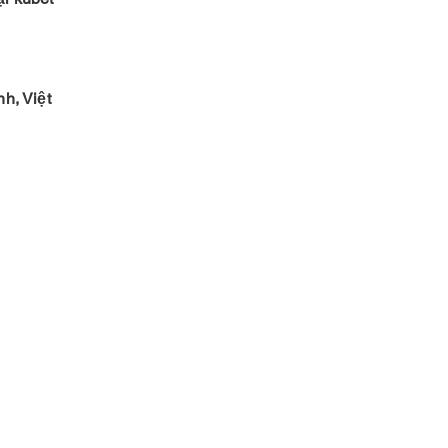
h, Việt