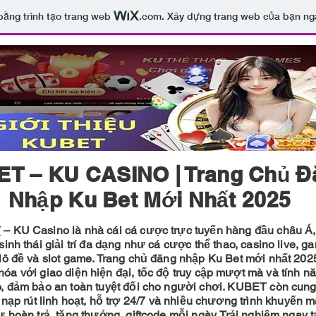
bằng trình tạo trang web
.com
. Xây dựng trang web của bạn ng
T – KU CASINO | Trang Chủ Đ
Nhập Ku Bet Mới Nhất 2025
T
– KU Casino là nhà cái cá cược trực tuyến hàng đầu châu Á,
sinh thái giải trí đa dạng như cá cược thể thao, casino live, g
 lô đề và slot game. Trang chủ đăng nhập Ku Bet mới nhất 20
 hóa với giao diện hiện đại, tốc độ truy cập mượt mà và tính n
, đảm bảo an toàn tuyệt đối cho người chơi. KUBET còn cung
nạp rút linh hoạt, hỗ trợ 24/7 và nhiều chương trình khuyến m
 hoàn trả, tặng thưởng, giftcode mỗi ngày. Trải nghiệm ngay t